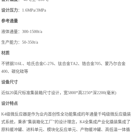
设计压力
：1.6MPa/3MPa
参考通量
液体通量：300-1500t/a
生产能力：50-350t/a
材质
不锈钢316L、哈氏合金C-276、钛合金TA2、锆合金705、蒙乃尔合金
400、
碳化硅
等
设备尺寸
近似20英尺标准集装箱尺寸设计，宽5800*高2250*深2200(毫米)
设计特点
K4级微反应器是作为业内首创性全功能集成的年通量千吨级微反应撬装
式系统，秉承“集装箱化工厂”的设计理念，K4全集成产业化撬装集成了
原料缓冲罐、进料单元、模块化反应单元、产物缓冲罐、高低温一体循