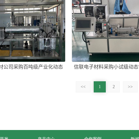
材公司采购百吨级产业化动态
信联电子材料采购小试级动态
管式反应器一套
器一套
<<
1
2
>>