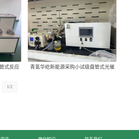
管式反应
青氢华屹新能源采购小试级盘管式光催
化反应器一套
1/2