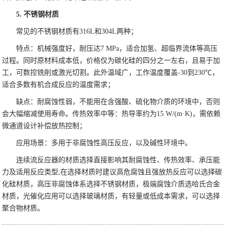
5. 不锈钢材质
常见的不锈钢材质有316L和304L两种；
特点：机械强度好，耐压达7 MPa，适合加氢、超临界流体等高压
过程。同时原材料成本低，价格仅为碳化硅的四分之一左右，且易于加
工，可数控铣削或激光切割。此外温域广，工作温度覆盖-30到230℃，
适合多数有机合成反应的温度需求；
缺点：耐腐蚀性弱，不能用在含强酸、硫化物介质的环境中，否则
会大幅缩减使用寿命。传热效率中等：热导率约为15 W/(m·K)，需依赖
微通道设计补偿放热控制；
应用场景：多用于非腐蚀性高压反应，以及碱性环境中。
连续流反应器的材质选择直接影响其耐腐蚀性、传热效率、承压能
力及适用反应类型;在选择材质时建议高危腐蚀且强放热反应可以选择碳
化硅材质，高压非腐蚀体系选择不锈钢材质，极端腐蚀介质选哈氏合金
材质，光催化应用可以选择玻璃材质，有轻量或低成本需求，可以选择
聚合物材质。