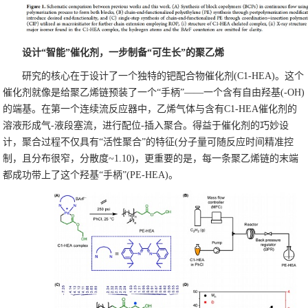
设计“智能”催化剂，一步制备“可生长”的聚乙烯
研究的核心在于设计了一个独特的钯配合物催化剂(C1-HEA)。这个
催化剂就像是给聚乙烯链预装了一个“手柄”——一个含有自由羟基(-OH)
的端基。在第一个连续流反应器中，乙烯气体与含有C1-HEA催化剂的
溶液形成气-液段塞流，进行配位-插入聚合。得益于催化剂的巧妙设
计，聚合过程不仅具有“活性聚合”的特征(分子量可随反应时间精准控
制，且分布很窄，分散度~1.10)，更重要的是，每一条聚乙烯链的末端
都成功带上了这个羟基“手柄”(PE-HEA)。