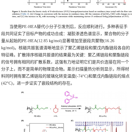
当使用PE-HEA替代小分子引发剂后，反应顺利进行。多种表征手
段共同证实了目标产物的成功合成：凝胶渗透色谱显示，聚合物的分子
量从起始的PE-HEA(12.85 kg/mol)显著增加至嵌段共聚物(16.26
kg/mol)。核磁共振氢谱清晰地显示了聚乙烯链段和聚戊内酯链段各自的
特征峰。扩散排序核磁共振谱的结果最为关键：聚乙烯链段和聚酯链段
的信号拥有相同的扩散系数，这强有力地证明它们是共价连接在同一个
分子上，而不是简单的物理混合物。差示扫描量热分析则显示，所得材
料同时拥有聚乙烯链段的玻璃化转变温度(-74°C)和聚戊内酯链段的熔点
(42°C)，进一步证实了嵌段结构的存在。