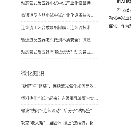
01A
动态管式反应器小试中试产业化设备持液量是多少？持液量具体数据
21世
微通道反应器小试中试产业化设备持液量分别是多少？
赖化学家直
催化，作为
连续流工艺合成聚酯树脂，连续流技术合成聚酯树脂
微通道反应器怎么做到本质安全？微通道反应器安全优势
动态管式反应器有哪些优势？动态管式反应器优势
微化知识
“拆解”与“组装”：连续流光催化如何高效合成药物关键骨架？
塑料也能“流动”起来？连续细乳液聚合实现百克级稳定生产
微波“快闪”+连续流动：给分子“贴标签”也能如此高效环保
攻克“老大难”：当固体“撞上”连续流，化学家们有妙招！