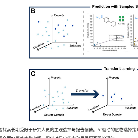
围探索长期受限于研究人员的主观选择与报告偏倚。AI驱动的底物选择策略