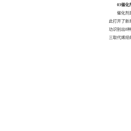
03催
催化剂
此打开了新
功识别出8种
三取代烯烃