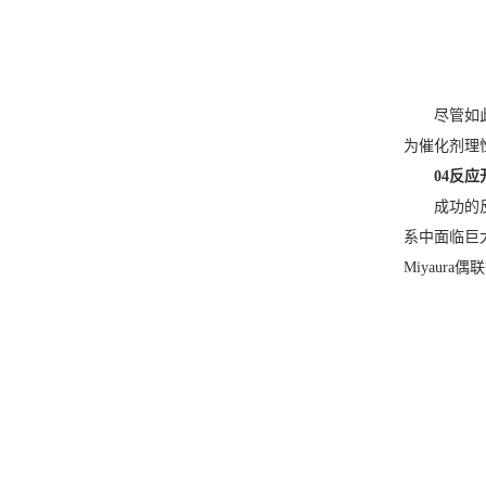
尽管如
为催化剂理
04反
成功的
系中面临巨大
Miyaur