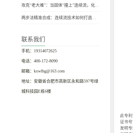
攻克“老大难”：当固体“撞上”连续流，化学家们有妙招！
两步法精准合成：连续流技术如何打造高性能聚乙烯-聚酯嵌段共聚物？
联系我们
手机：19314072625
电话：400-172-8090
邮箱：kxwlhg@163.com
地址：安徽省合肥市高新区永和路597号绿
城科技园E栋6楼
此专利
证书号第
发明专