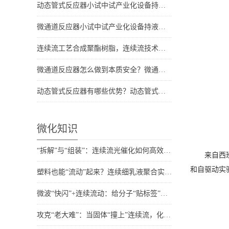
动态管式反应器小试中试产业化设备持液量是多少？持液量具体数据
微通道反应器小试中试产业化设备持液量分别是多少？
连续流工艺合成聚酯树脂，连续流技术合成聚酯树脂
微通道反应器怎么做到本质安全？微通道反应器安全优势
动态管式反应器有哪些优势？动态管式反应器优势
微化知识
“拆解”与“组装”：连续流光催化如何高效合成药物关键骨架？
来自西
和自驱动实
塑料也能“流动”起来？连续细乳液聚合实现百克级稳定生产
微波“快闪”+连续流动：给分子“贴标签”也能如此高效环保
攻克“老大难”：当固体“撞上”连续流，化学家们有妙招！