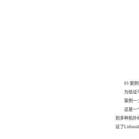
03 
为验证
案例一
这是一
到多种拓扑
证了Lidi