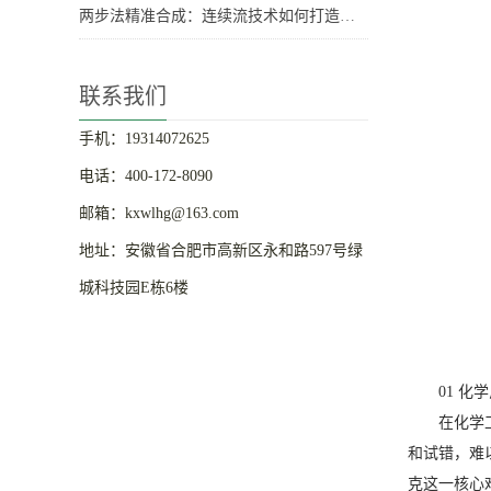
两步法精准合成：连续流技术如何打造高性能聚乙烯-聚酯嵌段共聚物？
联系我们
手机：19314072625
电话：400-172-8090
邮箱：kxwlhg@163.com
地址：安徽省合肥市高新区永和路597号绿
城科技园E栋6楼
01 化
在化学
和试错，难以
克这一核心