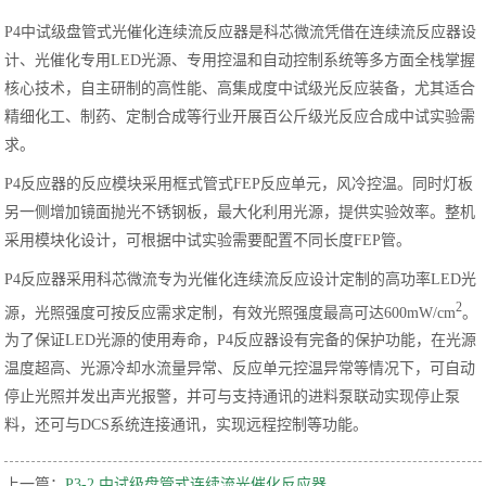
P4中试级盘管式光催化连续流反应器是科芯微流凭借在连续流反应器设
计、光催化专用LED光源、专用控温和自动控制系统等多方面全栈掌握
核心技术，自主研制的高性能、高集成度中试级光反应装备，尤其适合
精细化工、制药、定制合成等行业开展百公斤级光反应合成中试实验需
求。
P4反应器的反应模块采用框式管式FEP反应单元，风冷控温。同时灯板
另一侧增加镜面抛光不锈钢板，最大化利用光源，提供实验效率。整机
采用模块化设计，可根据中试实验需要配置不同长度FEP管。
P4反应器采用科芯微流专为光催化连续流反应设计定制的高功率LED光
2
源，光照强度可按反应需求定制，有效光照强度最高可达600mW/cm
。
为了保证LED光源的使用寿命，P4反应器设有完备的保护功能，在光源
温度超高、光源冷却水流量异常、反应单元控温异常等情况下，可自动
停止光照并发出声光报警，并可与支持通讯的进料泵联动实现停止泵
料，还可与DCS系统连接通讯，实现远程控制等功能。
上一篇：
P3-2 中试级盘管式连续流光催化反应器