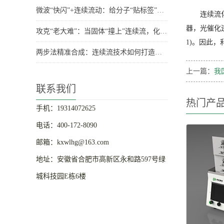
微波“快闪”+连续流动：给分子“贴标签”也能如此高效环保
连续流
器，光催化
攻克“老大难”：当固体“撞上”连续流，化学家们有妙招！
1)。因此
两步法精准合成：连续流技术如何打造高性能聚乙烯-聚酯嵌段共聚物？
上一篇：
我
联系我们
热门产
手机：19314072625
电话：400-172-8090
邮箱：kxwlhg@163.com
地址：安徽省合肥市高新区永和路597号绿
城科技园E栋6楼