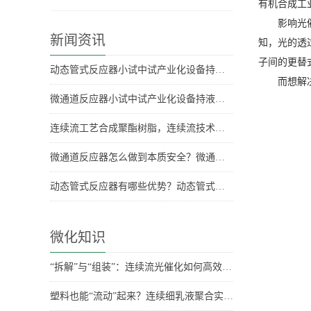
有机合成工
影响光催
新闻资讯
知，光的透
子间的更替
动态管式反应器小试中试产业化设备持液量是多少？持液量具体数据
而想解
微通道反应器小试中试产业化设备持液量分别是多少？
连续流工艺合成聚酯树脂，连续流技术合成聚酯树脂
微通道反应器怎么做到本质安全？微通道反应器安全优势
动态管式反应器有哪些优势？动态管式反应器优势
微化知识
“拆解”与“组装”：连续流光催化如何高效合成药物关键骨架？
塑料也能“流动”起来？连续细乳液聚合实现百克级稳定生产